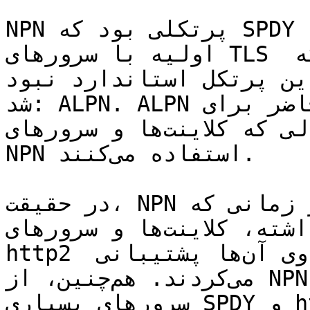
NPN پرتکلی بود که SPDY برای مذاکره یا همان ارتباط 
اولیه با سرورهای TLS استفاده می‌کرد. از آن‌جایی که 
ن پرتکل استاندارد نبود، NPN از IETF گذشت و نتیجه 
شد: ALPN. ALPN در حال‌حاضر برای http2 استفاده 
می‌شود،‌ در حالی که کلاینت‌ها و سرورهای SPDY هنوز از 
NPN استفاده می‌کنند.

در حقیقت، NPN اول وجود داشته و در زمانی که ALPN در 
فرآیند استانداردسازی قرار داشته، کلاینت‌ها و سرورهای 
http2 بسیاری به‌وجود‌آمدند که از هردوی آن‌ها پشتیبانی 
می‌کردند. هم‌چنین، از NPN در SPDY استفاده می‌شود و 
سرورهای بسیاری SPDY و http2 ارائه می‌دهند. پس 