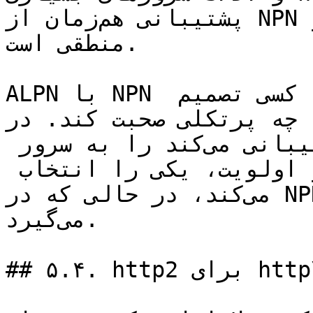
پشتیبانی هم‌زمان از NPN و ALPN در این سرورها، کاملا 
منطقی است.

ALPN با NPN تفاوتشان در در این است که چه کسی تصمیم 
ه پرتکلی صحبت کند. در ALPN، کلاینت 
لیستی از پرتکل‌هایی که پشتیبانی می‌کند را به سرور 
می‌دهد و سرور برحسب کارایی و اولویت، یکی را انتخاب 
می‌کند، در حالی که در NPN، کلاینت تصمیم نهایی را 
می‌گیرد.

## ۵.۴. http2 برای http\://
