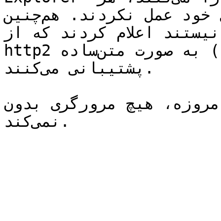
چند تا به الان به قول خود عمل نکردند. هم‌چنین curl و 
یستند اعلام کردند که از 
http2 به صورت متن‌ساده (clear-text/رمز‌نگاری‌نشده) 
پشتیبانی می‌کنند.

روزه، هیچ مرورگری بدون TLS از http2 پشتیبانی 