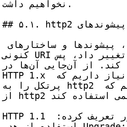
نخواهیم داشت.

## ۵.۱. http2 برای پیشوندهای URI موجود

همان‌طور که قبلا هم اشاره شد، پیشوند‌ها و ساختارهای 
کنونی URI را نمی‌توان تغییر داد، پس http2 باید از 
آن‌هایی که الان هستند استفاده کند. از آن‌جایی آن‌ها در 
HTTP 1.x استفاده می‌شوند، به یک راه نیاز داریم که 
پرتکل را به http2 ارتقا دهیم یا از سرور بخواهیم که 
از http2 به جای پرتکل‌های قدیمی استفاده کند.

HTTP 1.1 قبلا یک راه برای این منظور تعریف کرده: 
استفاده از هدر Upgrade: که به سرور اجازه می‌دهد که 