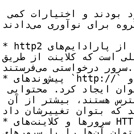
این مرزها در واقع بسیار محدود بودند و اختیارات کمی 
به گروه برای نوآوری می‌دادند:

* http2 باید از پارادایم‌های HTTP پشتیبانی کند. 
رتکلی است که کلاینت از طریق TCP به 
سرور درخواستی می‌فرستند.

* پیش‌وندهای `http://` و `https://` نباید تغییر 
کنند. هیچ پیشوند تازه‌ای نمی‌توان ایجاد کرد. محتوایی 
که تحت این پیشوندها دردسترس هستند، بیشتر از آن 
د که بتوان تغییرشان داد.
* سرورها و کلاینت‌های HTTP1 تا دهه‌ها وجود خواهند 
داشت، پس باید بتوان آن‌ها را با سرورهای http2 