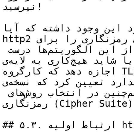
نپرسید!

 این وجود داشته که آیا 
http2 باید لیستی از روش‌های رمزنگاری را برای TLS 
اجباری کند، یا لیست‌سیاهی از این الگوریتم‌ها درست 
کند، یا شاید هیچ‌کاری به لایه‌ی TLS نداشته باشد و 
اجازه دهد که کارگروه TLS کار خودشان را انجام دهند. 
نتیجه آن شد که استاندارد تعیین کرد که نسخه‌ی TLS 
باید حداقل ۱.۲ باشد و هم‌چنین در انتخاب روش‌های 
رمزنگاری (Cipher Suite) نیز محدودیت‌هایی وجود دارد.

## ۵.۳. ارتباط اولیه http2 روی TLS
