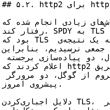
## ۵.۲. http2 برای https\://

تلاش‌های زیادی انجام شده که http2 بر TLS به درستی 
رفتار کند. SPDY به TLS نیاز دارد و این تصمیم مهمی 
بود که TLS را برای الزامی کنیم، ولی به یک نتیجه‌ی 
جمعی نرسیدیم، بنابراین http2 با TLS به صورت 
اختیاری منتشر شد. با این حال، دو پیاده‌سازی برجسته 
اعلام کردند که http2 تنها از طریق TLS دردسترس خواهد 
بود: فایرفاکس از موزیلا و کروم از گوگل، دو مرورگر 
پیشروی امروز.

دلایل اجباری‌کردن TLS، احترام به حریم‌خصوصی کاربر 