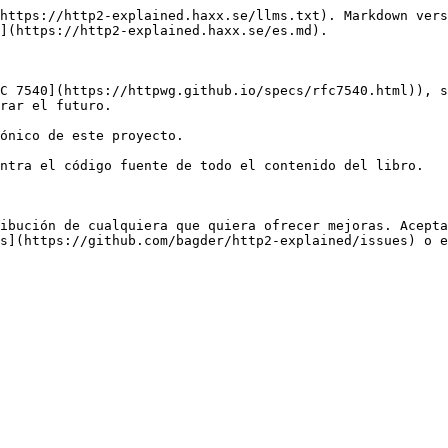
https://http2-explained.haxx.se/llms.txt). Markdown vers
](https://http2-explained.haxx.se/es.md).

C 7540](https://httpwg.github.io/specs/rfc7540.html)), s
rar el futuro.

ónico de este proyecto.

ntra el código fuente de todo el contenido del libro.

ibución de cualquiera que quiera ofrecer mejoras. Acept
s](https://github.com/bagder/http2-explained/issues) o e