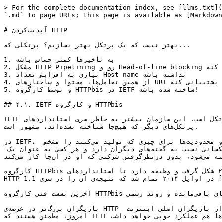
> For the complete documentation index, see [llms.txt](
`.md` to page URLs; this page is available as [Markdown
# آپدیت‌کردن HTTP

بهتر نیست که یک پرتکل بهتر بسازیم؟ پرتکلی که...

1. به تأخیرها کمتر حساس باشه

2. مشکل HTTP Pipelining رو و Head-of-line blocking رو حل کنه

3. نیازی به افزایش تعداد Host name نداشته باشه

4. از همین تعامل‌ها، محتوا و ساختارهای URI پشتیبانی کنه

5. و توسط کارگروه HTTPbis در IETF ساخته شده باشه!

## ۴.۱. IETF و کارگروه HTTPbis

IETF یک سازمان برای توسعه و ترویج استانداردهای اینترنت در سطح پرتکل است. این سازمان بیشتر به خاطر سری استانداردهای RFC شامل TCP، DNS، FTP و از همه بهتر HTTP و یک‌سری 
پرتکل‌های دیگر که هیچ‌جا شناخته نشده‌اند، مشهور است.

در IETF، کارگروه‌های اختصاصی با اختیارات محدود برای رسیدن به یک هدف مشخص کار می‌کنند. آن‌ها یک منشور مشخص می‌کنند تا خط‌مشی‌ها و محدودیت‌ها برای چیزی که تولید می‌کنند را مشخص 
کنند. همه‌ی افراد اجازه‌ی مشارکت در بحث و توسعه را دارند. هر کسی که شرکت می‌کند و چیزی می‌گوید، گفته‌ی او، اهمیت یکسانی نسبت به گفته‌های دیگران دارد و هر کسی به عنوان یک 
فرد مستقل شناخته می‌شود، بدون درنظرگرفتن شرکتی که او در آن‌جا کار می‌کند.

کارگروه HTTPbis در تابستان ۲۰۰۷ شکل گرفت و وظیفه دارد تا استانداردهای HTTP را آپدیت کند. در این گروه، بحث درمورد نسخه‌ی بعدی HTTP در اواخر سال ۲۰۱۲ شکل گرفت. کار آپدیت 
HTTP 1.1 در اوایل ۲۰۱۴ تمام شد که نتیجه‌ی آن را در سری [RFC 7230](https://tools.ietf.org/html/rfc7230) می‌بینید.

آخرین نشست فنی کارگروه HTTPbis در ژوئن ۲۰۱۴ در شهر نیویورک برگزار شد. بحث‌های باقی‌مانده و روند رسمی IETF انجام شدند تا این استاندارد RFC به طور رسمی سال بعد عرضه شود.

بازیگران بزرگ‌تر در عرصه‌ی HTTP در جلسات و گفتگوهای این کارگروه غایب بودند. نمی‌خواهم نام هیچ شرکت یا محصول خاصی را ببرم، اما واضح است که بعضی از بازیگران اصلی اینترنت 
امروز، مطمئن هستند که IETF بدون آن‌ها هم عملکرد خوبی خواهد داشت...
