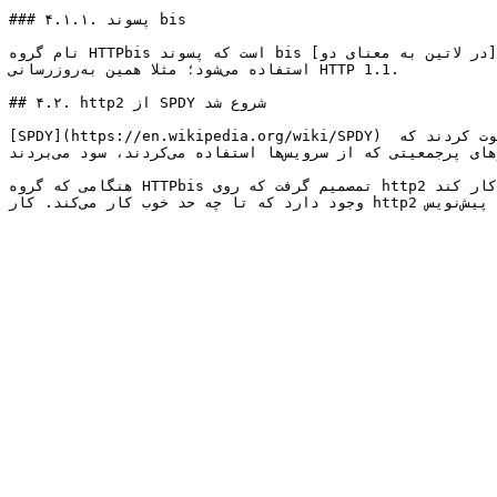
### ۴.۱.۱. پسوند bis

نام گروه HTTPbis است که پسوند bis از [در لاتین به معنای دو](https://en.wiktionary.org/wiki/bis#Latin) است. پسوند Bis معمولا در IETF برای هر آپدیت یا نسخه‌ی دوم هر چیزی 
استفاده می‌شود؛ مثلا همین به‌روز‌رسانی HTTP 1.1.

## ۴.۲. http2 از SPDY شروع شد

[SPDY](https://en.wikipedia.org/wiki/SPDY) یک پرتکل است که توسط گوگل توسعه‌ داده و توزیع شد. آن‌ها، این پرتکل را در یک محیط باز توسعه دادند و از همگان دعوت کردند که 
شرکت کنند ولی روشن است که آن‌ها با کنترل‌کردن پیاده‌سازی یک مرورگر پرطرفدار و هم‌چنین سرورهای پرجمعیتی که از سرویس‌ها استفاده می‌کردند، سود می‌بردند.

هنگامی که گروه HTTPbis تمصمیم گرفت که روی http2 کار کند، SPDY قبلا ثابت کرده بود که یک طرح عملی است. SPDY نشان داده بود که استفاده از آن در اینترنت ممکن است و آماری هم 