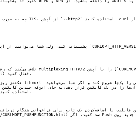
(ml

[https://curl.haxx.se/libcurl/c/CURLMOPT_PUSHFUNCTION.html