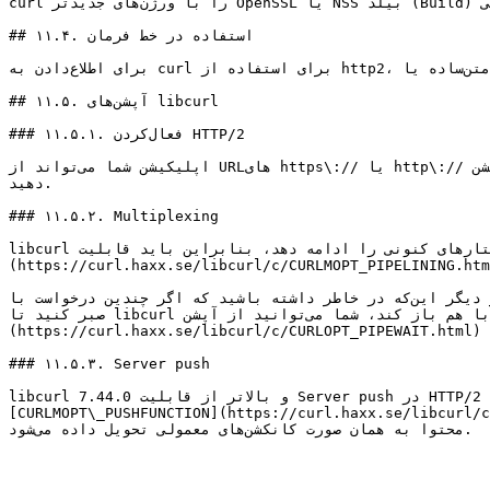
curl را با ورژن‌های جدیدتر OpenSSL یا NSS بیلد (Build) کنید تا پشتیبانی ALPN و NPN را داشته باشید. از GNUTLS یا PolarSSL، پشتیبانی ALPN را می‌گیرید، ولی NPN را نه.

## ۱۱.۴. استفاده در خط فرمان

برای اطلاع‌دادن به curl برای استفاده از http2، چه به صورت متن‌ساده یا TLS، از آپشن `--http2` استفاده کنید. curl هم‌چنان از HTTP/1.1 به طور پیش‌فرض استفاده می‌کند.

## ۱۱.۵. آپشن‌های libcurl

### ۱۱.۵.۱. فعال‌کردن HTTP/2

اپلیکیشن شما می‌تواند از URLهای https\:// یا http\:// پشتیبانی کند، ولی شما می‌توانید از آپشن `CURLOPT_HTTP_VERSION` استفاده کنید تا نسخه‌ی HTTP مورداستفاده را تغییر 
دهید.

### ۱۱.۵.۲. Multiplexing

libcurl تلاش می‌کند که رفتارهای کنونی را ادامه دهد، بنابراین باید قابلیت multiplexing HTTP/2 را با آپشن [`CURLMOPT_PIPELINING`]
https://curl.haxx.se/libcurl/c/CURLMOPT_PIPELINING.ht) فعال کنید.
نکته‌ی ریز دیگر این‌که در خاطر داشته باشید که اگر چندین درخواست با libcurl یک‌جا بفرستید، با اینترفیس چندگانه‌ی خودش، هر تعداد انتقالی را یک‌جا شروع کند و اگر شما می‌خواهید 
صبر کنید تا libcurl همه‌ی آن‌ها را در یک کانکشن قرار دهد،‌به جای این‌که چندین کانکشن با هم باز کند، شما می‌توانید از آپشن [CURLOPT\_PIPEWAIT]
(https://curl.haxx.se/libcurl/c/CURLOPT_PIPEWAIT.html) استفاده کنید.

### ۱۱.۵.۳. Server push

libcurl 7.44.0 و بالاتر از قابلیت Server push در HTTP/2 پشتیبانی می‌کند. شما می‌توانید از این قابلیت با اضافه‌کردن یک تابع برای فراخوانی هنگام دریافت Push با آپشن 
CURLMOPT\_PUSHFUNCTION]() ست کنید. اگر Push توسط اپلیکیشن پذیرفته شود، یک انتقال جدید روی curl ساخته می‌شود و 