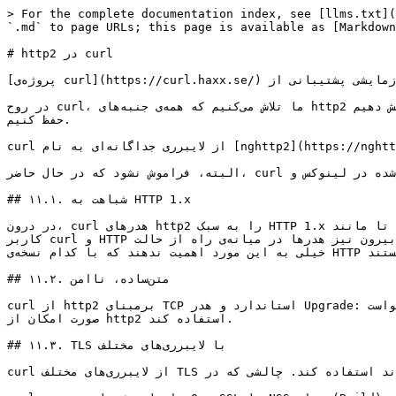
> For the complete documentation index, see [llms.txt](
`.md` to page URLs; this page is available as [Markdown
# http2 در curl

[پروژه‌ی curl](https://curl.haxx.se/) به طور آزمایشی پشتیبانی از http2 را از سپتامبر ۲۰۱۳ ارائه می‌دهد.

در روح curl، ما تلاش می‌کنیم که همه‌ی جنبه‌های http2 را پوشش دهیم. curl معمولا به عنوان ابزاری برای تست وب‌سایت‌ها به کار می‌رود و ما تلاش می‌کنیم که این روند را برای http2 نیز 
حفظ کنیم.

curl از لایبرری جدا‌گانه‌ای به نام [nghttp2](https://nghttp2.org/) برای لایه‌ی فریم استفاده می‌کند. curl به nghttp2 1.0 یا بالاتر نیاز دارد.

البته، فراموش نشود که در حال حاضر، curl ارائه‌شده در لینوکس و libcurl با پشتیبانی از پرتکل HTTP/2 به طور پیش‌فرض ارائه نمی‌شوند.

## ۱۱.۱. شباهت به HTTP 1.x

در درون، curl هدرهای http2 را به سبک HTTP 1.x تبدیل می‌کند و آن‌ها را به کاربر ارائه می‌دهد تا مانند HTTP کنونی ظاهر شوند. این کار اجازه می‌دهد تا انتقال داده‌ها برای 
کاربر curl و HTTP امروزی راحت‌تر شود. در درخواست‌های رو به بیرون نیز هدرها در میانه‌ی راه از حالت HTTP 1.x به فرمت http2 تبدیل می‌شوند. این قابلیت باعث می‌شود که کاربران 
خیلی به این مورد اهمیت ندهند که با کدام نسخه‌ی HTTP رو‌به‌رو هستند.

## ۱۱.۲. متن‌ساده، ناامن

curl از http2 برمبنای TCP استاندارد و هدر Upgrade: پشتیبانی می‌کند. اگر شما یک درخواست HTTP انجام دهید و بخواهید از HTTP 2 استفاده کنید، curl از سرور می‌خواهد که در 
صورت امکان از http2 استفاده کند.

## ۱۱.۳. TLS با لایبرری‌های مختلف

curl از لایبرری‌های مختلف TLS می‌تواند استفاده کند. چالشی که در TLS با آن مواجه هستیم، پشتیبانی از ALPN برای Http2 است و هم‌چنین پشتیبانی از NPN است.
