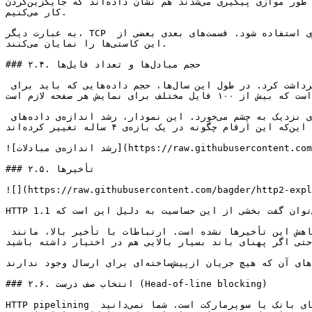
تلاش‌های دیگری که در طول این سال‌ها به طور موازی پیگیری می‌شدند هم نشان داده‌اند که جایگزین‌کردن TCP کار راحتی نیست، به همین دلیل ما روی بهبود TCP و پرتکل‌های وابسته به آن 
کار می‌کنیم.

به عبارت دیگر، TCP می‌تواند به گونه‌ای استفاده شود که وقفه‌ها را کمتر کند یا از بازه‌های زمانی تلف‌شده برای ارسال و دریافت داده‌های بیشتری استفاده شود. قسمت‌های بعدی بعضی از 
این کاستی‌ها را نمایان می‌کنند.

### ۲.۴. حجم مبادل‌ها و تعداد فایل‌ها

وقتی به آمارهای امروزی درمورد پرطرفدارترین وب‌سایت‌ها و صفحه‌های اول آن‌ها نگاه می‌کنیم، یک الگوی مشخص را می‌توان برداشت کرد. در طول این سال‌ها، حجم داده‌هایی که باید برای 
بازکردن این صفحات مبادله کرد، به ۱.۹ مگابایت رسیده است. چیزی که دراین‌باره مهم‌تر است، این است که بیش از ۱۰۰ فایل مختلف برای نمایش هر صفحه لازم است.

همان‌طور که نمودار زیر نشان می‌دهد، این روند به همین منوال در حال پیش‌رفت است و کمتر نشانه‌ای از تغییر در آینده‌ای نزدیک به چشم می‌خورد. این نمودار، رشد اندازه‌ی داده‌های 
مبادله‌شده (با رنگ سبز) و میانگین تعداد درخواست‌ها (قرمز) را در وب‌سایت‌های پرطرفدار اینترنت نشان می‌دهد و این‌که این ارقام چگونه در یک بازه‌ی ۴ ساله تغییر کرده‌اند.

![رشد اندازه‌ی مبادلات](https://raw.githubusercontent.com/bagder/http2-explained/master/images/transfer-size-growth.png)

### ۲.۵. تأخیرها

![](https://raw.githubusercontent.com/bagder/http2-expl
HTTP 1.1 بسیار به تأخیر حساس است، می‌توان گفت بخشی از این حساسیت به دلیل این است که HTTP pipelining هنوز آن‌قدر مشکل دارد که اکثر کاربران نتوانند از آن استفاده کنند.

با این که شاهد رشد عظیمی در پهنای‌باند در‌دسترس مردم در چند سال اخیر بوده‌ایم، ولی به همان نسبت،، اقدامی برای کاهش این تأخیرها نشده است. ارتباطات با تأخیر بالا، مانند 
کنونی موبایل، داشتن یک تجربه‌ی وب‌گردی خوب و سریع را سخت می‌کند، حتی اگر پهنای باند بسیار بالایی هم در اختیار داشته باشید.
مورد استفاده‌ی دیگری از تأخیرهای پایین، نوع‌های خاصی از ویدیو هستند، مانند ویدیوکنفرانس، گیمینگ و مشابه‌های آن که هیچ جریان از‌پیش‌ساخته‌ای برای ارسال وجود ندارند.

### ۲.۶. انتخاب صف درست (Head-of-line blocking)

HTTP pipelining یک راه برای فرستادن یک درخواست دیگر، در حالی که منتظر پاسخ درخواست دیگری هستیم، است. این مفهوم بسیار شبیه به صف‌های بانک یا سوپرمارکت است. شما نمی‌دانید 