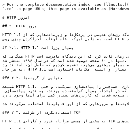
> For the complete documentation index, see [llms.txt](
`.md` to page URLs; this page is available as [Markdown
# HTTP امروز

## ۲. HTTP امروز

HTTP 1.1 تبدیل به پرتکلی شده که این روز‌ها، تقریبا برای همه‌چیز در اینترنت استفاده می‌شود. سرمایه‌گذاری‌های عظیمی در پرتکل‌ها و زیرساخت‌هایی که از HTTP 1.1 بهره می‌برند شده 
است، به دلیل این‌که اغلب اوقات، اجرا‌کردن چیزی روی HTTP راحت‌تر از ساختن چیزی از نو است.

## ۲.۱. HTTP 1.1 بسیار بزرگ است

هنگامی که HTTP ساخته شده و به دنیا عرضه شد، بسیاری آن را یک پرتکل ساده و سرراست یافتند، ولی زمان ثابت کرد که این دیدگاه نادرست است. HTTP 1.0 در استاندارد RFC 1945 
تنها در ۶۰ صفحه توصیف شده است که در سال ۱۹۹۶ منتشر شد. RFC 2616 که HTTP 1.1 را توضیح می‌دهد، در یک رشد قابل‌توجه، به ۱۷۶ صفحه هم می‌رسد. هنوز هم هنگامی که در IETF روی 
استاندارد‌های مربوط به آن کار می‌کنیم، \[ناچارا] آن را به ۶ سند، که تعداد صفحات آن‌ها روی هم بسیار بیشتری می‌شود، تقسیم کردیم که حاصل آن، استاندارد RFC 7230 و خانواده شد. 
به هر حال، HTTP 1.1 بزرگ است و دارای جزئیات و ظریف‌کاری‌های بسیار، و البته امکانات اختیاری است.

### ۲.۲. دنیایی از گزینه‌ها

طبیعت HTTP 1.1، داشتن جزئیات بسیار و گزینه‌های موجود برای افزونه‌های بعدی، تبدیل به یک اکوسیستم نرم‌افزاری شد که تقریبا هیچ پیاده‌سازی، همه‌چیز را پیاده‌سازی نمی‌کند، و حتی 
ممکن نیست که دقیقا بگوییم که این «همه‌چیز» چه چیزهایی هستند. این ویژگی باعث به‌وجودآمدن شرایطی شد که قابلیت‌هایی که در ابتدا، بسیار کم‌استفاده بودند، به ندرت پیاده‌سازی 
شدند و کسانی که این قابلیت‌ها را پیاده‌سازی کردند، متوجه شدند که کاربردهای بسیار کمی برای آن‌ها وجود دارد.

بعدها، این ویژگی‌ها باعث ایجاد ناهماهنگی بین کلاینت‌ها و سرورهایی که از این قابلیت‌ها استفاده می‌کردند شد. HTTP pipelining از نمونه‌های بارز این قابلیت‌ها است.

### ۲.۳. استفاده‌نکردن از ظرفیت TCP

HTTP 1.1 به سختی از همه‌ی مزایا، قدرت و کارایی TCP استفاده می‌کند. کلاینت‌های HTTP و مرورگرها باید در پی یافتن راه‌های خلاقانه برای کاهش زمان بارگذاری صفحات باشند.
