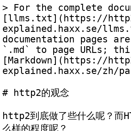
> For the complete docu
[llms.txt](https://http
explained.haxx.se/llms.
documentation pages are
`.md` to page URLs; thi
[Markdown](https://http
explained.haxx.se/zh/pa
# http2的观念

http2到底做了些什么呢？而
么样的程度呢？
