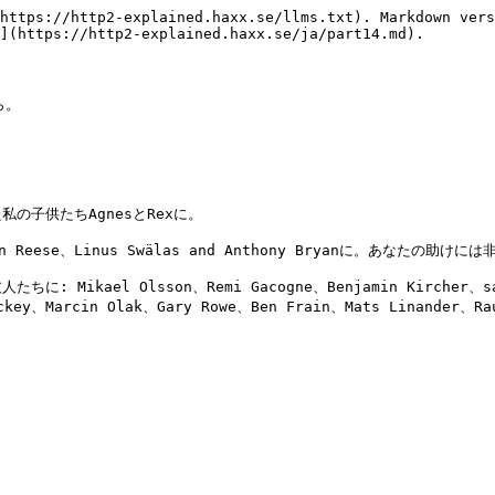
https://http2-explained.haxx.se/llms.txt). Markdown vers
](https://http2-explained.haxx.se/ja/part14.md).

。

子供たちAgnesとRexに。

n Reese、Linus Swälas and Anthony Bryanに。あなた
l Olsson、Remi Gacogne、Benjamin Kircher、saivlis、