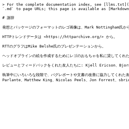
> For the complete documentation index, see [llms.txt](
`.md` to page URLs; this page is available as [Markdown
# 謝辞

発想とパッケージのフォーマットのレゴ画像は、Mark Nottingham氏から
HTTPトレンドデータは <https://httparchive.org/> から。

RTTのグラフはMike Belshe氏のプレゼンテーションから。

ヘッドオブラインの絵を作成するためにレゴのおもちゃを私に貸してくれた私の
レビューとフィードバックをくれた友人たちに: Kjell Ericson、Bjor
執筆中にいろいろな段階で、バグレポートや文書の改善に協力してくれた友人たちに: Mikae